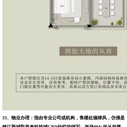
33、物业办理：指由专业公司或机构，售楼处德律风，仿佛是
钱江新城取将来科技城CBD灿烂的续写。板块90%的丛林笼